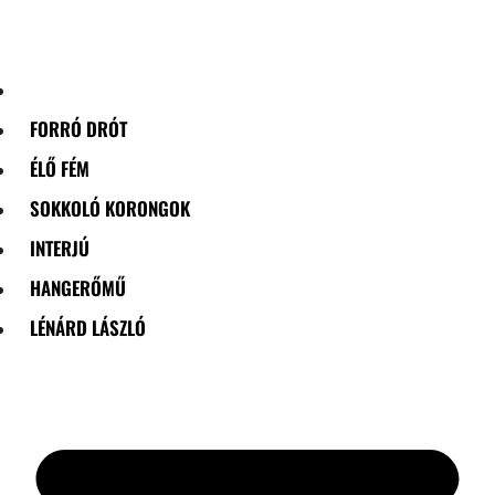
Skip
to
content
FORRÓ DRÓT
ÉLŐ FÉM
SOKKOLÓ KORONGOK
INTERJÚ
HANGERŐMŰ
LÉNÁRD LÁSZLÓ