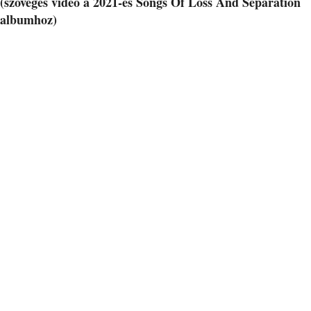
(szöveges videó a 2021-es Songs Of Loss And Separation
albumhoz)