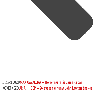
ELŐZŐ
MAX CAVALERA – Horrornyaralás Jamaicában
Előző
KÖVETKEZŐ
URIAH HEEP – 74 évesen elhunyt John Lawton énekes