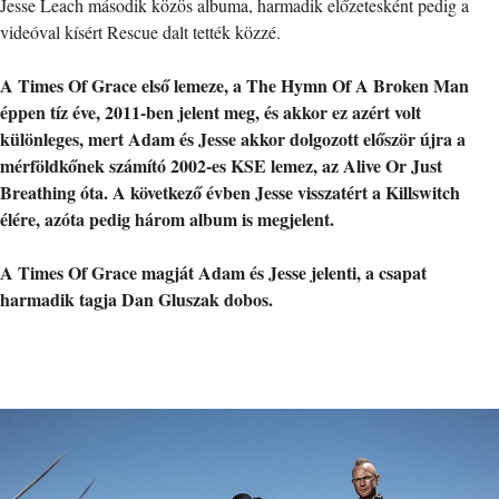
Jesse Leach második közös albuma, harmadik előzetesként pedig a
videóval kísért Rescue dalt tették közzé.
A Times Of Grace első lemeze, a The Hymn Of A Broken Man
éppen tíz éve, 2011-ben jelent meg, és akkor ez azért volt
különleges, mert Adam és Jesse akkor dolgozott először újra a
mérföldkőnek számító 2002-es KSE lemez, az Alive Or Just
Breathing óta. A következő évben Jesse visszatért a Killswitch
élére, azóta pedig három album is megjelent.
A Times Of Grace magját Adam és Jesse jelenti, a csapat
harmadik tagja Dan Gluszak dobos.