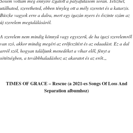
Sosem voltam még ennyire izgatott a pályafutásom során. Tetszhet,
utálhatod, szeretheted, ebben tényleg ott a mély szeretet és a katarzis.
Büszke vagyok erre a dalra, mert egy igazán nyers és őszinte szám az
új szerelem megtalálásáról.
A szerelem nem mindig könnyű vagy egyszerű, de ha igazi szerelemről
van szó, akkor mindig megéri az erőfeszítést és az odaadást. Ez a dal
arról szól, hogyan találjunk menedéket a vihar elől, fényt a
sötétségben, a továbbhaladáshoz az akaratot és az erőt.
„
TIMES OF GRACE – Rescue (a 2021-es Songs Of Loss And
Separation albumhoz)