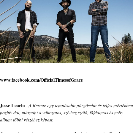
www.facebook.com/OfficialTimesofGrace
Jesse Leach:
„
A Rescue egy tempósabb pörgősebb és teljes mértékben
pozitív dal, mármint a változatos, szívhez szóló, fájdalmas és mély
album többi részéhez képest.