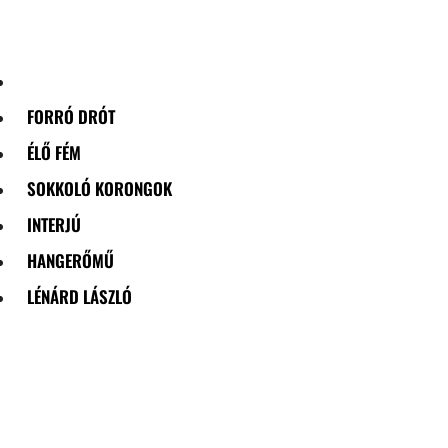
Skip
to
content
FORRÓ DRÓT
ÉLŐ FÉM
SOKKOLÓ KORONGOK
INTERJÚ
HANGERŐMŰ
LÉNÁRD LÁSZLÓ