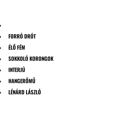
Skip
to
content
FORRÓ DRÓT
ÉLŐ FÉM
SOKKOLÓ KORONGOK
INTERJÚ
HANGERŐMŰ
LÉNÁRD LÁSZLÓ