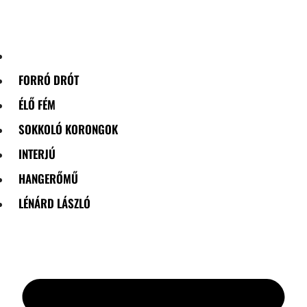
Skip
to
content
FORRÓ DRÓT
ÉLŐ FÉM
SOKKOLÓ KORONGOK
INTERJÚ
HANGERŐMŰ
LÉNÁRD LÁSZLÓ