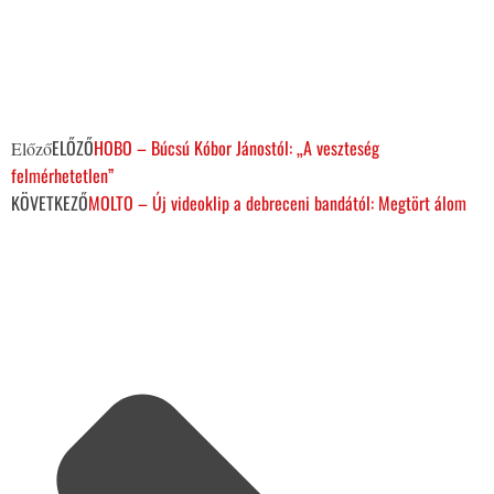
ELŐZŐ
HOBO – Búcsú Kóbor Jánostól: „A veszteség
Előző
felmérhetetlen”
KÖVETKEZŐ
MOLTO – Új videoklip a debreceni bandától: Megtört álom