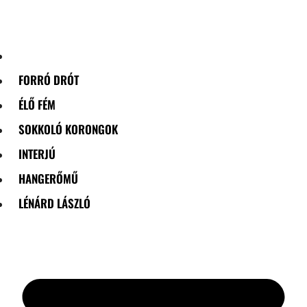
Skip
to
content
FORRÓ DRÓT
ÉLŐ FÉM
SOKKOLÓ KORONGOK
INTERJÚ
HANGERŐMŰ
LÉNÁRD LÁSZLÓ