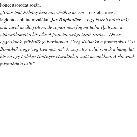
koncertsorozat során.
„Sziasztok! Néhány hete megsérült a kezem
– osztotta meg a
legfontosabb tudnivalókat
Joe Duplantier
. –
Egy kisebb műtét után
már javul az állapotom, de sajnos nem fogom tudni eljátszani a
gitárszólóimat a következő franciaországi turné során… De ne
aggódjatok, felkértük jó barátunkat, Greg Kubackit a fantasztikus Car
Bombból, hogy ’segítsen nekünk’. A csapaton belül remek a hangulat,
hiszen egy érdekes élményre készülünk a saját hazánkban. A shownak
folytatódnia kell!”