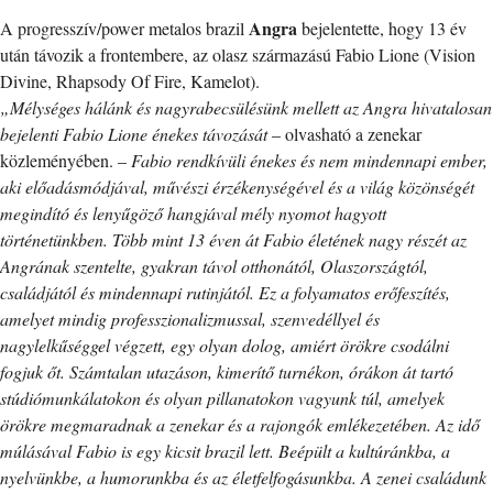
Angra
A progresszív/power metalos brazil
bejelentette, hogy 13 év
után távozik a frontembere, az olasz származású Fabio Lione (Vision
Divine, Rhapsody Of Fire, Kamelot).
„Mélységes hálánk és nagyrabecsülésünk mellett az Angra hivatalosan
bejelenti Fabio Lione énekes távozását
– olvasható a zenekar
közleményében. –
Fabio rendkívüli énekes és nem mindennapi ember,
aki előadásmódjával, művészi érzékenységével és a világ közönségét
megindító és lenyűgöző hangjával mély nyomot hagyott
történetünkben. Több mint 13 éven át Fabio életének nagy részét az
Angrának szentelte, gyakran távol otthonától, Olaszországtól,
családjától és mindennapi rutinjától. Ez a folyamatos erőfeszítés,
amelyet mindig professzionalizmussal, szenvedéllyel és
nagylelkűséggel végzett, egy olyan dolog, amiért örökre csodálni
fogjuk őt. Számtalan utazáson, kimerítő turnékon, órákon át tartó
stúdiómunkálatokon és olyan pillanatokon vagyunk túl, amelyek
örökre megmaradnak a zenekar és a rajongók emlékezetében. Az idő
múlásával Fabio is egy kicsit brazil lett. Beépült a kultúránkba, a
nyelvünkbe, a humorunkba és az életfelfogásunkba. A zenei családunk