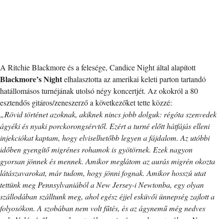
A Ritchie Blackmore és a felesége, Candice Night által alapított
Blackmore’s Night
elhalasztotta az amerikai keleti parton tartandó
hatállomásos turnéjának utolsó négy koncertjét. Az okokról a 80
esztendős gitáros/zeneszerző a következőket tette közzé:
„Rövid történet azoknak, akiknek nincs jobb dolguk: régóta szenvedek
ágyéki és nyaki porckorongsérvtől. Ezért a turné előtt hátfájás elleni
injekciókat kaptam, hogy elviselhetőbb legyen a fájdalom. Az utóbbi
időben gyengítő migrénes rohamok is gyötörnek. Ezek nagyon
gyorsan jönnek és mennek. Amikor meglátom az aurás migrén okozta
látászavarokat, már tudom, hogy jönni fognak. Amikor hosszú utat
tettünk meg Pennsylvaniából a New Jersey-i Newtonba, egy olyan
szállodában szálltunk meg, ahol egész éjjel esküvői ünnepség zajlott a
folyosókon. A szobában nem volt fűtés, és az ágynemű még nedves