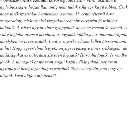
nyilvánosságra hozatallal, amíg nem tudok róla egy kicsit többet. Csak
hogy tájékoztassalak benneteket, a tumor 13 centiméterről 8-ra
zsugorodott, tehát az első vizsgálat eredményei szerint jó irányba
haladok. A rákra ugyan nincs gyógymód, de az én esetem kezelhető. A
világ legjobb orvosai kezelnek, az egyikük találta fel az immunterápiát,
amelyben én is részesülök. Csak 3 sugárkezelésen kellett átesnem, ami
jó hír! Hogy egyértelmű legyek: anyagi segítségre nincs szükségem, de
imádságokat és bátorítást szívesen fogadok! Harcolni fogok, és rendbe
jövök. A támogató csoportom tagjai közül néhányuknál pontosan
ugyanazt a betegséget diagnosztizálták 20 évvel ezelőtt, ami nagyon
biztató! Isten áldjon mindenkit!”