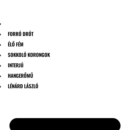
Skip
to
content
FORRÓ DRÓT
ÉLŐ FÉM
SOKKOLÓ KORONGOK
INTERJÚ
HANGERŐMŰ
LÉNÁRD LÁSZLÓ