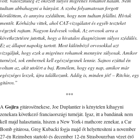
volt. Valószínűleg ez okozott súlyos migrénes rohamot nálam. Nem
tudtam abbahagyni a hányást. A szoba folyamatosan forgott
körülöttem, és annyira szédültem, hogy nem tudtam felállni. Hívtak
mentőt. Kórházba vittek, ahol CAT-vizsgálatot és egyéb teszteket
végeztek rajtam. Nagyon kedvesek voltak. Az orvosok arra a
következtetésre jutottak, hogy a hivatalos diagnózisom súlyos szédülés.
Ez az állapot napokig tartott. Most különböző orvosokkal azt
vizsgáljuk, hogy ezek a migrénes rohamok mennyire súlyosak. Amikor
turnézol, sok embernek kell egészségesnek lennie. Sajnos ezúttal én
voltam az, akit utolért a baj. Remélem, hogy egy nap, amikor már
egészséges leszek, újra találkozunk. Addig is, minden jót! – Ritchie, egy
gitáros.”
***
Gojira
A
gitáros/énekese, Joe Duplantier is kénytelen kihagyni
zenekara következő franciaországi turnéját. Igaz, itt a bandának nem
kell majd halasztania, hiszen a New York-i mathcore zenekar, a Car
Bomb gitárosa, Greg Kubacki fogja majd őt helyettesíteni a november
27-én Reimsben startoló és december 12-én Strasbourgban véget érő