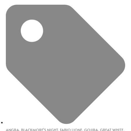
ANGRA
,
BLACKMORE'S NIGHT
,
FABIO LIONE
,
GOJIRA
,
GREAT WHITE
,