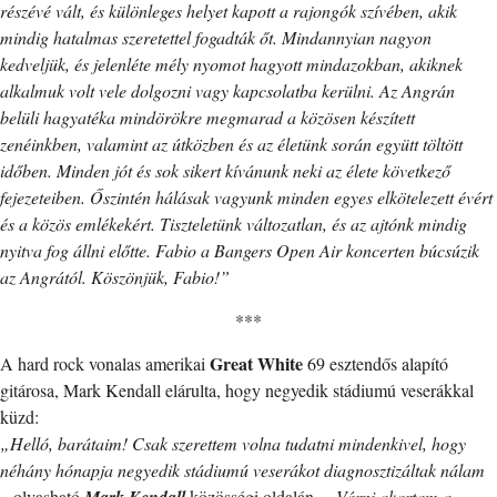
részévé vált, és különleges helyet kapott a rajongók szívében, akik
mindig hatalmas szeretettel fogadták őt. Mindannyian nagyon
kedveljük, és jelenléte mély nyomot hagyott mindazokban, akiknek
alkalmuk volt vele dolgozni vagy kapcsolatba kerülni. Az Angrán
belüli hagyatéka mindörökre megmarad a közösen készített
zenéinkben, valamint az útközben és az életünk során együtt töltött
időben. Minden jót és sok sikert kívánunk neki az élete következő
fejezeteiben. Őszintén hálásak vagyunk minden egyes elkötelezett évért
és a közös emlékekért. Tiszteletünk változatlan, és az ajtónk mindig
nyitva fog állni előtte. Fabio a Bangers Open Air koncerten búcsúzik
az Angrától. Köszönjük, Fabio!”
***
Great White
A hard rock vonalas amerikai
69 esztendős alapító
gitárosa, Mark Kendall elárulta, hogy negyedik stádiumú veserákkal
küzd:
„Helló, barátaim! Csak szerettem volna tudatni mindenkivel, hogy
néhány hónapja negyedik stádiumú veserákot diagnosztizáltak nálam
– olvasható
Mark Kendall
közösségi oldalán. –
Várni akartam a