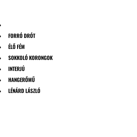
Skip
to
content
FORRÓ DRÓT
ÉLŐ FÉM
SOKKOLÓ KORONGOK
INTERJÚ
HANGERŐMŰ
LÉNÁRD LÁSZLÓ