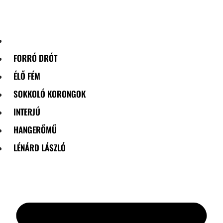
Skip
to
content
FORRÓ DRÓT
ÉLŐ FÉM
SOKKOLÓ KORONGOK
INTERJÚ
HANGERŐMŰ
LÉNÁRD LÁSZLÓ