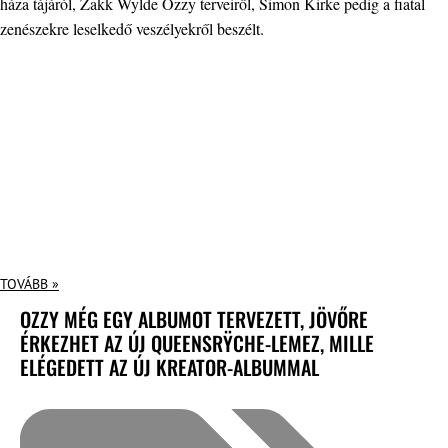
háza tájáról, Zakk Wylde Ozzy terveiről, Simon Kirke pedig a fiatal
zenészekre leselkedő veszélyekről beszélt.
TOVÁBB »
OZZY MÉG EGY ALBUMOT TERVEZETT, JÖVŐRE
ÉRKEZHET AZ ÚJ QUEENSRŸCHE-LEMEZ, MILLE
ELÉGEDETT AZ ÚJ KREATOR-ALBUMMAL