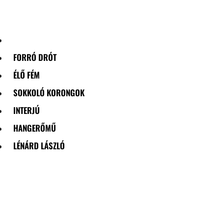
Skip
to
content
FORRÓ DRÓT
ÉLŐ FÉM
SOKKOLÓ KORONGOK
INTERJÚ
HANGERŐMŰ
LÉNÁRD LÁSZLÓ