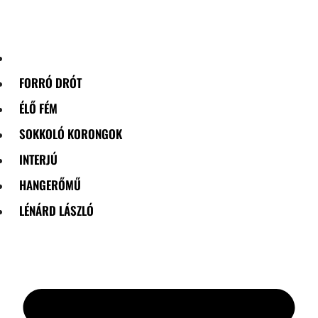
Skip
to
content
FORRÓ DRÓT
ÉLŐ FÉM
SOKKOLÓ KORONGOK
INTERJÚ
HANGERŐMŰ
LÉNÁRD LÁSZLÓ