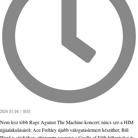
2024. 01. 04. / 18:01
Nem lesz több Rage Against The Machine-koncert; nincs szó a HIM
újjáalakulásáról; Ace Frehley újabb válogatáslemezt készíthet; Bill
Ward is stúdióban; eljegyezte egymást a Cradle of Filth billentyűse és