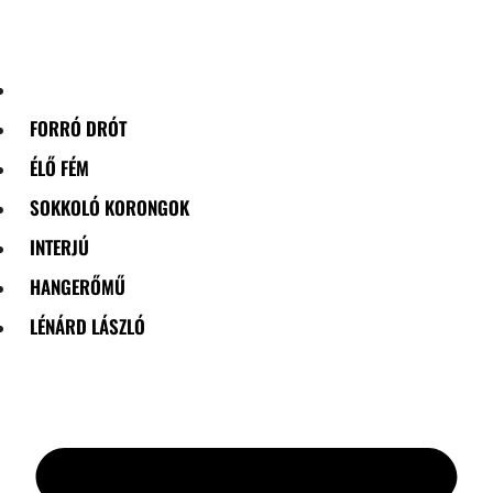
Skip
to
content
FORRÓ DRÓT
ÉLŐ FÉM
SOKKOLÓ KORONGOK
INTERJÚ
HANGERŐMŰ
LÉNÁRD LÁSZLÓ