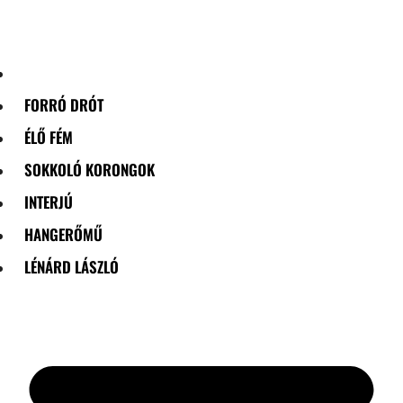
Skip
to
content
FORRÓ DRÓT
ÉLŐ FÉM
SOKKOLÓ KORONGOK
INTERJÚ
HANGERŐMŰ
LÉNÁRD LÁSZLÓ