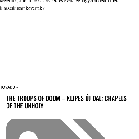
keverjük, ahol a ’80-as és ’90-es évek legnagyobb death metal
klasszikusait keverték?”
TOVÁBB »
THE TROOPS OF DOOM – KLIPES ÚJ DAL: CHAPELS
OF THE UNHOLY