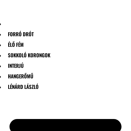
Skip
to
content
FORRÓ DRÓT
ÉLŐ FÉM
SOKKOLÓ KORONGOK
INTERJÚ
HANGERŐMŰ
LÉNÁRD LÁSZLÓ