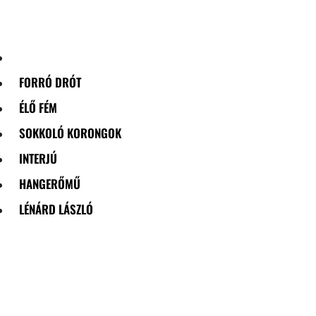
Skip
to
content
FORRÓ DRÓT
ÉLŐ FÉM
SOKKOLÓ KORONGOK
INTERJÚ
HANGERŐMŰ
LÉNÁRD LÁSZLÓ