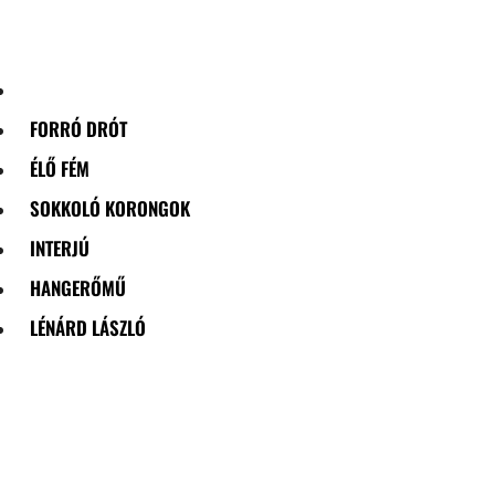
Skip
to
content
FORRÓ DRÓT
ÉLŐ FÉM
SOKKOLÓ KORONGOK
INTERJÚ
HANGERŐMŰ
LÉNÁRD LÁSZLÓ