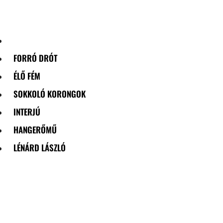
Skip
to
content
FORRÓ DRÓT
ÉLŐ FÉM
SOKKOLÓ KORONGOK
INTERJÚ
HANGERŐMŰ
LÉNÁRD LÁSZLÓ