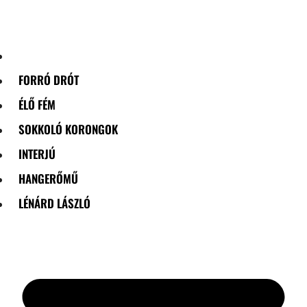
Skip
to
content
FORRÓ DRÓT
ÉLŐ FÉM
SOKKOLÓ KORONGOK
INTERJÚ
HANGERŐMŰ
LÉNÁRD LÁSZLÓ