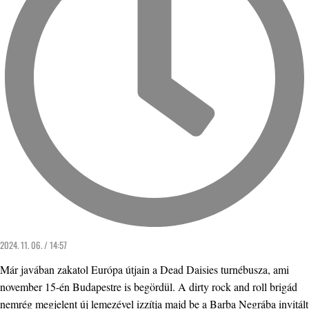
2024. 11. 06. / 14:57
Már javában zakatol Európa útjain a Dead Daisies turnébusza, ami
november 15-én Budapestre is begördül. A dirty rock and roll brigád
nemrég megjelent új lemezével izzítja majd be a Barba Negrába invitált