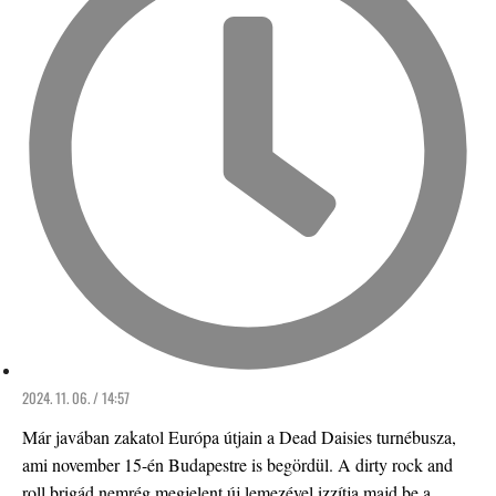
2024. 11. 06. / 14:57
Már javában zakatol Európa útjain a Dead Daisies turnébusza,
ami november 15-én Budapestre is begördül. A dirty rock and
roll brigád nemrég megjelent új lemezével izzítja majd be a