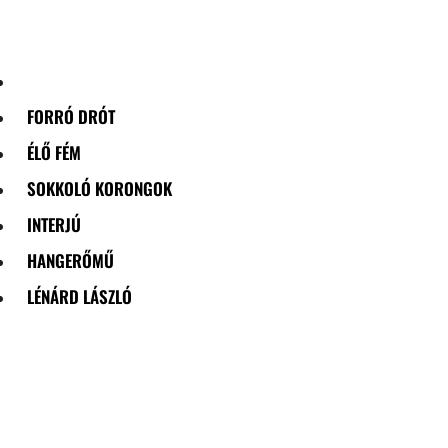
Skip
to
content
FORRÓ DRÓT
ÉLŐ FÉM
SOKKOLÓ KORONGOK
INTERJÚ
HANGERŐMŰ
LÉNÁRD LÁSZLÓ