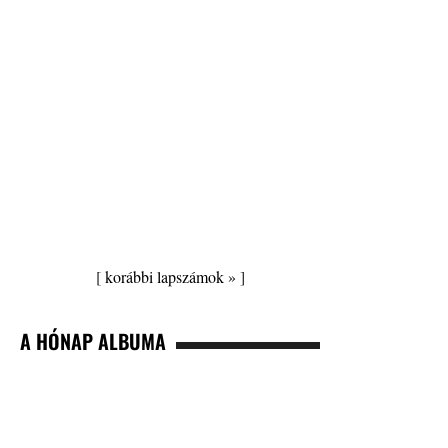
[
korábbi lapszámok »
]
A HÓNAP ALBUMA