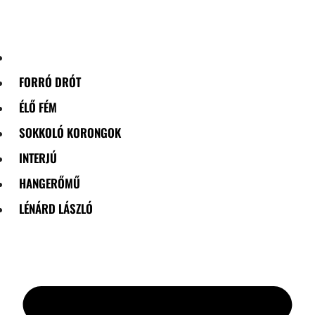
Skip
to
content
FORRÓ DRÓT
ÉLŐ FÉM
SOKKOLÓ KORONGOK
INTERJÚ
HANGERŐMŰ
LÉNÁRD LÁSZLÓ