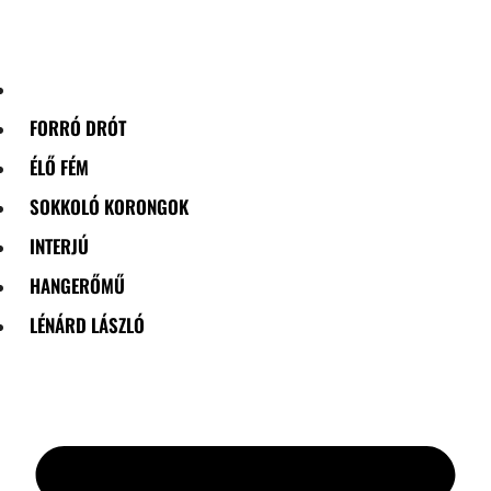
Skip
to
content
FORRÓ DRÓT
ÉLŐ FÉM
SOKKOLÓ KORONGOK
INTERJÚ
HANGERŐMŰ
LÉNÁRD LÁSZLÓ