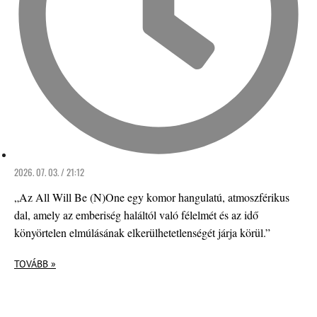
2026. 07. 03. / 21:12
„Az All Will Be (N)One egy komor hangulatú, atmoszférikus
dal, amely az emberiség haláltól való félelmét és az idő
könyörtelen elmúlásának elkerülhetetlenségét járja körül.”
TOVÁBB »