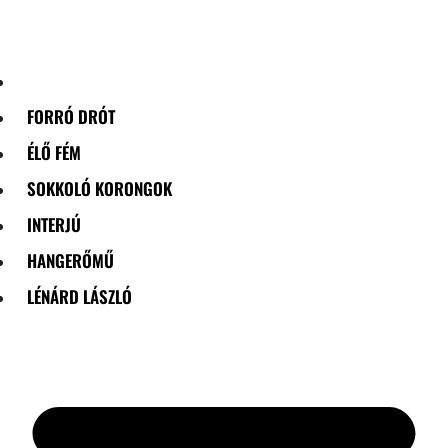
Skip
to
content
FORRÓ DRÓT
ÉLŐ FÉM
SOKKOLÓ KORONGOK
INTERJÚ
HANGERŐMŰ
LÉNÁRD LÁSZLÓ