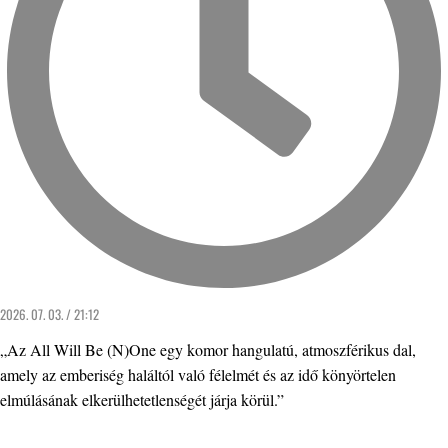
2026. 07. 03. / 21:12
„Az All Will Be (N)One egy komor hangulatú, atmoszférikus dal,
amely az emberiség haláltól való félelmét és az idő könyörtelen
elmúlásának elkerülhetetlenségét járja körül.”