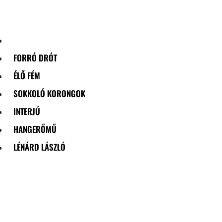
Skip
to
content
FORRÓ DRÓT
ÉLŐ FÉM
SOKKOLÓ KORONGOK
INTERJÚ
HANGERŐMŰ
LÉNÁRD LÁSZLÓ