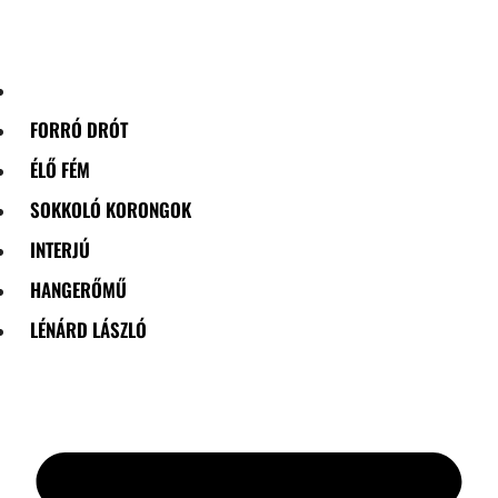
Skip
to
content
FORRÓ DRÓT
ÉLŐ FÉM
SOKKOLÓ KORONGOK
INTERJÚ
HANGERŐMŰ
LÉNÁRD LÁSZLÓ