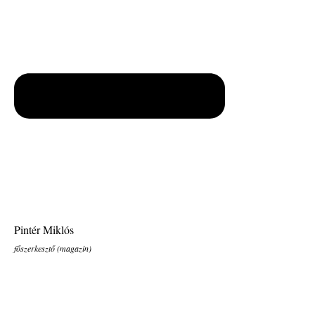
Pintér Miklós
főszerkesztő (magazin)