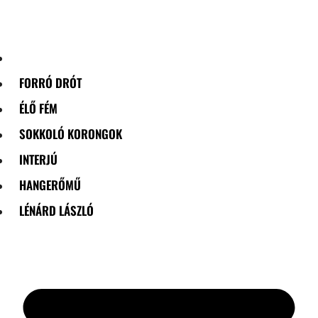
Skip
to
content
FORRÓ DRÓT
ÉLŐ FÉM
SOKKOLÓ KORONGOK
INTERJÚ
HANGERŐMŰ
LÉNÁRD LÁSZLÓ