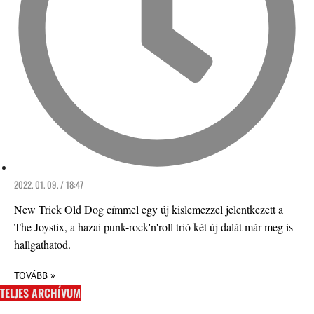
2022. 01. 09. / 18:47
New Trick Old Dog címmel egy új kislemezzel jelentkezett a
The Joystix, a hazai punk-rock'n'roll trió két új dalát már meg is
hallgathatod.
TOVÁBB »
TELJES ARCHÍVUM