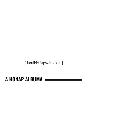
[
korábbi lapszámok »
]
A HÓNAP ALBUMA