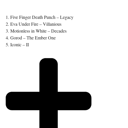
1. Five Finger Death Punch – Legacy
2. Eva Under Fire – Villanious
3. Motionless in White – Decades
4. Gorod – The Ember One
5. Iconic – II