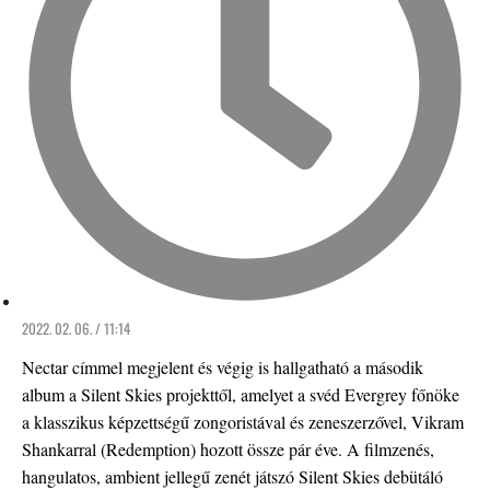
2022. 02. 06. / 11:14
Nectar címmel megjelent és végig is hallgatható a második
album a Silent Skies projekttől, amelyet a svéd Evergrey főnöke
a klasszikus képzettségű zongoristával és zeneszerzővel, Vikram
Shankarral (Redemption) hozott össze pár éve. A filmzenés,
hangulatos, ambient jellegű zenét játszó Silent Skies debütáló