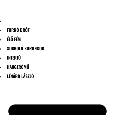
Skip
to
content
FORRÓ DRÓT
ÉLŐ FÉM
SOKKOLÓ KORONGOK
INTERJÚ
HANGERŐMŰ
LÉNÁRD LÁSZLÓ