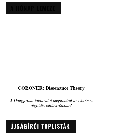
A HÓNAP LEMEZE
CORONER: Dissonance Theory
A Hangpróba táblázatot megtalálod az októberi
digitális különszámban!
ÚJSÁGÍRÓI TOPLISTÁK