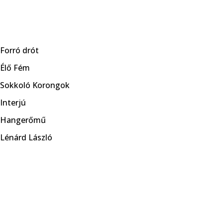
Skip
to
Forró drót
content
Élő Fém
Sokkoló Korongok
Interjú
Hangerőmű
Lénárd László