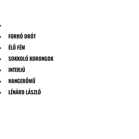
Skip
to
content
FORRÓ DRÓT
ÉLŐ FÉM
SOKKOLÓ KORONGOK
INTERJÚ
HANGERŐMŰ
LÉNÁRD LÁSZLÓ