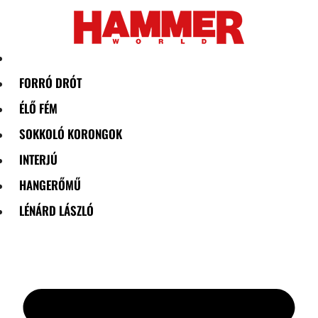
Skip
to
content
FORRÓ DRÓT
ÉLŐ FÉM
SOKKOLÓ KORONGOK
INTERJÚ
HANGERŐMŰ
LÉNÁRD LÁSZLÓ