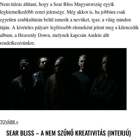
Nem túlzás állítani, hogy a Sear Bliss Magyarország egyik
legkiemelkedőbb zenei jelensége. Még akkor is, ha jobbára csak
egyetlen szubkultúrán belül ismerik a nevüket, igaz, a világ minden
táján. A kivételes pályaív legfrissebb elemeként jelent meg a kilencedik
album, a Heavenly Down, melynek kapcsán András állt
rendelkezésünkre.
TOVÁBB »
SEAR BLISS – A NEM SZŰNŐ KREATIVITÁS (INTERJÚ)