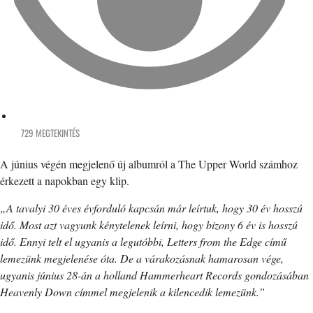
729 MEGTEKINTÉS
A június végén megjelenő új albumról a The Upper World számhoz
érkezett a napokban egy klip.
„A tavalyi 30 éves évforduló kapcsán már leírtuk, hogy 30 év hosszú
idő. Most azt vagyunk kénytelenek leírni, hogy bizony 6 év is hosszú
idő. Ennyi telt el ugyanis a legutóbbi, Letters from the Edge című
lemezünk megjelenése óta. De a várakozásnak hamarosan vége,
ugyanis június 28-án a holland Hammerheart Records gondozásában
Heavenly Down címmel megjelenik a kilencedik lemezünk.”