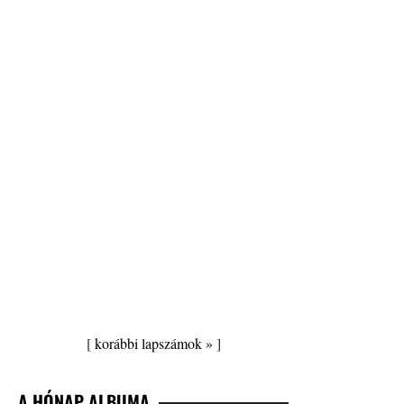
[
korábbi lapszámok »
]
A HÓNAP ALBUMA