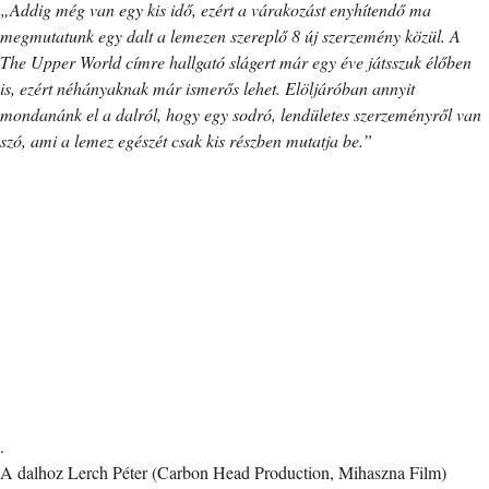
„Addig még van egy kis idő, ezért a várakozást enyhítendő ma
megmutatunk egy dalt a lemezen szereplő 8 új szerzemény közül. A
The Upper World címre hallgató slágert már egy éve játsszuk élőben
is, ezért néhányaknak már ismerős lehet. Elöljáróban annyit
mondanánk el a dalról, hogy egy sodró, lendületes szerzeményről van
szó, ami a lemez egészét csak kis részben mutatja be.”
.
A dalhoz Lerch Péter (Carbon Head Production, Mihaszna Film)