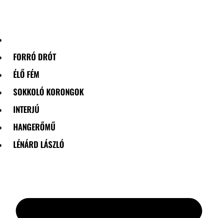
Skip
to
content
FORRÓ DRÓT
ÉLŐ FÉM
SOKKOLÓ KORONGOK
INTERJÚ
HANGERŐMŰ
LÉNÁRD LÁSZLÓ