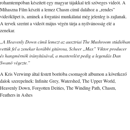
rohamtempóban készített egy magyar tájakkal teli szöveges videót. A
Mihaszna Film készíti a lemez Chasm című dalához a „rendes”
videóklipet is, aminek a forgatási munkálatai még jelenleg is zajlanak.
A tervek szerint a videót május végén tárja a nyilvánosság elé a
zenekar.
„A Heavenly Down című lemezt az ausztriai The Mushroom stúdióban
vettük fel a zenekar korábbi gitárosa, Scheer „Max” Viktor producer
és hangmérnök irányításával, a masterelést pedig a legendás Dan
Swanö végezte.”
A Kris Verwimp által festett borítóba csomagolt albumon a következő
dalok szerepelnek: Infinite Grey, Watershed, The Upper World,
Heavenly Down, Forgotten Deities, The Winding Path, Chasm,
Feathers in Ashes