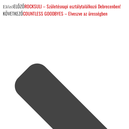
ELŐZŐ
ROCKSULI – Születésnapi osztálytalálkozó Debrecenben!
Előző
KÖVETKEZŐ
COUNTLESS GOODBYES – Elveszve az ürességben