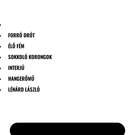
Skip
to
content
FORRÓ DRÓT
ÉLŐ FÉM
SOKKOLÓ KORONGOK
INTERJÚ
HANGERŐMŰ
LÉNÁRD LÁSZLÓ