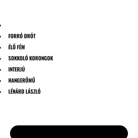
Skip
to
content
FORRÓ DRÓT
ÉLŐ FÉM
SOKKOLÓ KORONGOK
INTERJÚ
HANGERŐMŰ
LÉNÁRD LÁSZLÓ