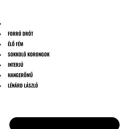
Skip
to
content
FORRÓ DRÓT
ÉLŐ FÉM
SOKKOLÓ KORONGOK
INTERJÚ
HANGERŐMŰ
LÉNÁRD LÁSZLÓ