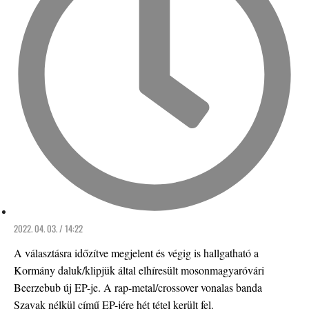
2022. 04. 03. / 14:22
A választásra időzítve megjelent és végig is hallgatható a
Kormány daluk/klipjük által elhíresült mosonmagyaróvári
Beerzebub új EP-je. A rap-metal/crossover vonalas banda
Szavak nélkül című EP-jére hét tétel került fel.