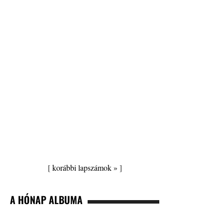
[
korábbi lapszámok »
]
A HÓNAP ALBUMA