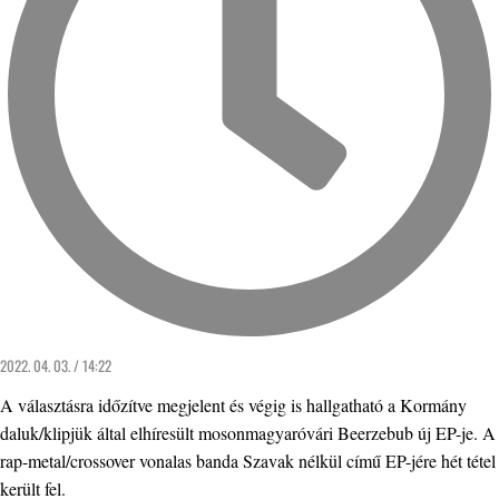
2022. 04. 03. / 14:22
A választásra időzítve megjelent és végig is hallgatható a Kormány
daluk/klipjük által elhíresült mosonmagyaróvári Beerzebub új EP-je. A
rap-metal/crossover vonalas banda Szavak nélkül című EP-jére hét tétel
került fel.