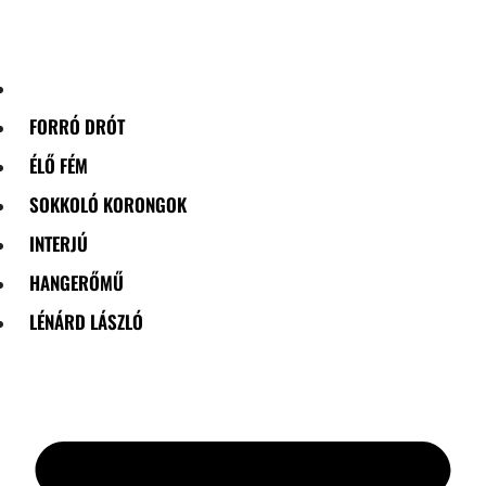
Skip
to
content
FORRÓ DRÓT
ÉLŐ FÉM
SOKKOLÓ KORONGOK
INTERJÚ
HANGERŐMŰ
LÉNÁRD LÁSZLÓ