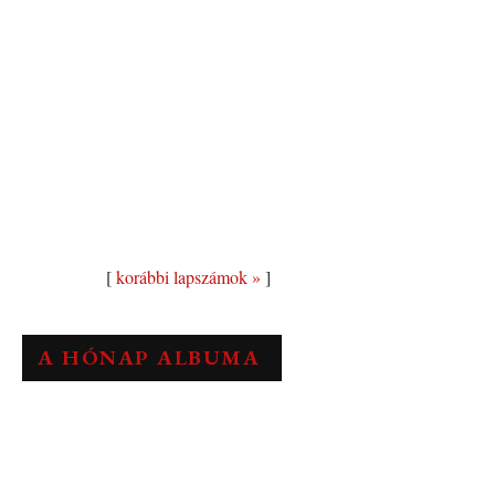
[
korábbi lapszámok »
]
A HÓNAP ALBUMA