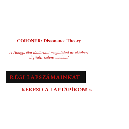
CORONER: Dissonance Theory
A Hangpróba táblázatot megtalálod az októberi
digitális különszámban!
RÉGI LAPSZÁMAINKAT
KERESD A LAPTAPÍRON! »