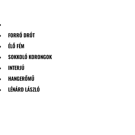
Skip
to
content
FORRÓ DRÓT
ÉLŐ FÉM
SOKKOLÓ KORONGOK
INTERJÚ
HANGERŐMŰ
LÉNÁRD LÁSZLÓ