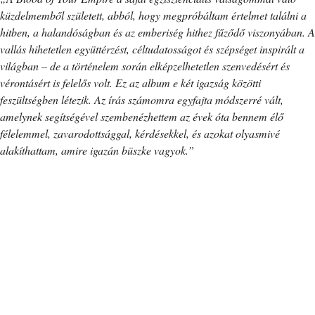
küzdelmemből született, abból, hogy megpróbáltam értelmet találni a
hitben, a halandóságban és az emberiség hithez fűződő viszonyában. A
vallás hihetetlen együttérzést, céltudatosságot és szépséget inspirált a
világban – de a történelem során elképzelhetetlen szenvedésért és
vérontásért is felelős volt. Ez az album e két igazság közötti
feszültségben létezik. Az írás számomra egyfajta módszerré vált,
amelynek segítségével szembenézhettem az évek óta bennem élő
félelemmel, zavarodottsággal, kérdésekkel, és azokat olyasmivé
alakíthattam, amire igazán büszke vagyok.”