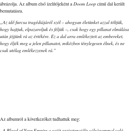
ábrázolja. Az album első ízelítőjeként a
Doom Loop
című dal került
bemutatásra.
„Az idő furcsa tragédiájáról szól – ahogyan életünket azzal töltjük,
hogy hajtjuk, elpazaroljuk és féljük –, csak hogy egy pillanat elmúlása
után jöjjünk rá az értékére. Ez a dal arra emlékezteti az embereket,
hogy éljék meg a jelen pillanatot, miközben ténylegesen élnek, és ne
csak utólag emlékezzenek rá.”
Az albumról a következőket tudhattuk meg:
„A Blood of Your Empire a saját egzisztenciális válságommal való