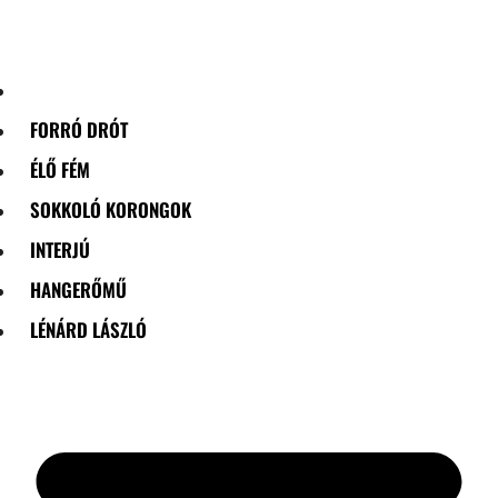
Skip
to
content
FORRÓ DRÓT
ÉLŐ FÉM
SOKKOLÓ KORONGOK
INTERJÚ
HANGERŐMŰ
LÉNÁRD LÁSZLÓ