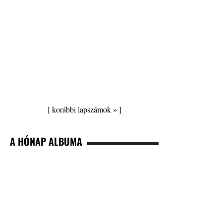
[
korábbi lapszámok »
]
A HÓNAP ALBUMA