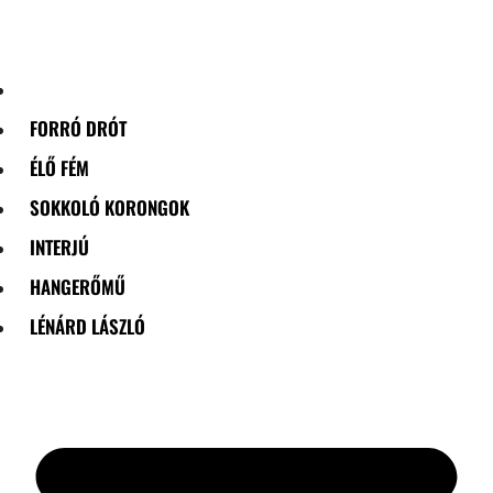
Skip
to
content
FORRÓ DRÓT
ÉLŐ FÉM
SOKKOLÓ KORONGOK
INTERJÚ
HANGERŐMŰ
LÉNÁRD LÁSZLÓ