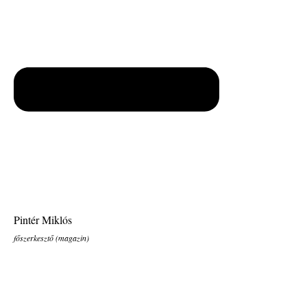
Pintér Miklós
főszerkesztő (magazin)