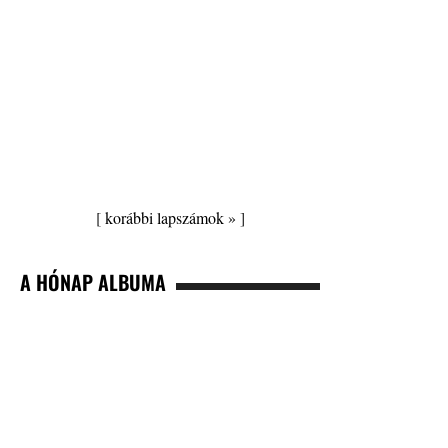
[
korábbi lapszámok »
]
A HÓNAP ALBUMA