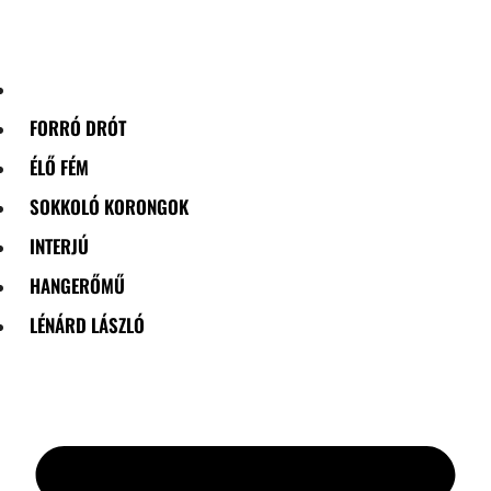
Skip
to
content
FORRÓ DRÓT
ÉLŐ FÉM
SOKKOLÓ KORONGOK
INTERJÚ
HANGERŐMŰ
LÉNÁRD LÁSZLÓ