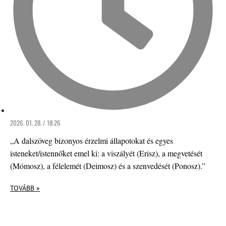
2026. 01. 28. / 18:26
„A dalszöveg bizonyos érzelmi állapotokat és egyes
isteneket/istennőket emel ki: a viszályét (Erisz), a megvetését
(Mómosz), a félelemét (Deimosz) és a szenvedését (Ponosz).”
TOVÁBB »