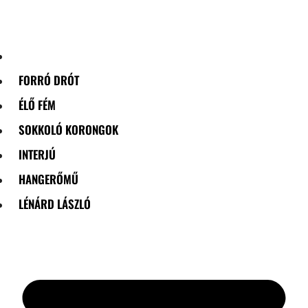
Skip
to
content
FORRÓ DRÓT
ÉLŐ FÉM
SOKKOLÓ KORONGOK
INTERJÚ
HANGERŐMŰ
LÉNÁRD LÁSZLÓ