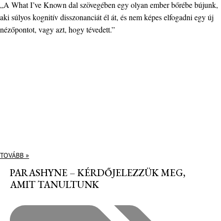
„A What I’ve Known dal szövegében egy olyan ember bőrébe bújunk,
aki súlyos kognitív disszonanciát él át, és nem képes elfogadni egy új
nézőpontot, vagy azt, hogy tévedett.”
TOVÁBB »
PARASHYNE – KÉRDŐJELEZZÜK MEG,
AMIT TANULTUNK