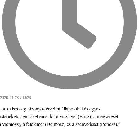
2026. 01. 28. / 18:26
„A dalszöveg bizonyos érzelmi állapotokat és egyes
isteneket/istennőket emel ki: a viszályét (Erisz), a megvetését
(Mómosz), a félelemét (Deimosz) és a szenvedését (Ponosz).”