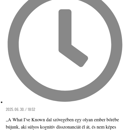
2025. 06. 30. / 18:52
„A What I’ve Known dal szövegében egy olyan ember bőrébe
bújunk, aki súlyos kognitív disszonanciát él át, és nem képes