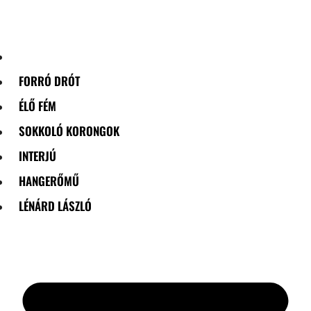
Skip
to
content
FORRÓ DRÓT
ÉLŐ FÉM
SOKKOLÓ KORONGOK
INTERJÚ
HANGERŐMŰ
LÉNÁRD LÁSZLÓ