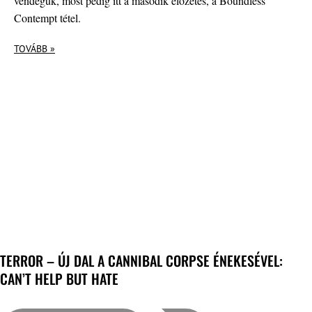
vendégük, most pedig itt a második előzetes, a Boundless
Contempt tétel.
TOVÁBB »
TERROR – ÚJ DAL A CANNIBAL CORPSE ÉNEKESÉVEL:
CAN’T HELP BUT HATE