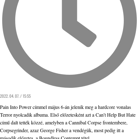
2022. 04. 07. / 15:55
Pain Into Power címmel május 6-án jelenik meg a hardcore vonalas
Terror nyolcadik albuma. Első előzetesként azt a Can’t Help But Hate
című dalt tették közzé, amelyben a Cannibal Corpse frontembere,
Corpsegrinder, azaz George Fisher a vendégük, most pedig itt a
második előzetes, a Boundless Contempt tétel.