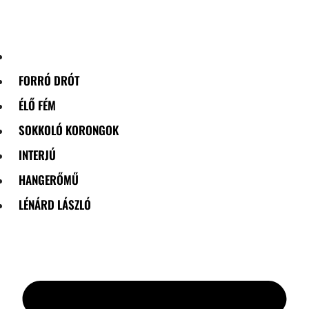
Skip
to
content
FORRÓ DRÓT
ÉLŐ FÉM
SOKKOLÓ KORONGOK
INTERJÚ
HANGERŐMŰ
LÉNÁRD LÁSZLÓ