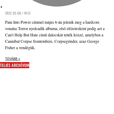
2022. 03. 08. / 18:13
Pain Into Power címmel május 6-án jelenik meg a hardcore
vonalas Terror nyolcadik albuma, első előzetesként pedig azt a
Can't Help But Hate című dalocskát tették közzé, amelyben a
Cannibal Corpse frontembere, Corpsegrinder, azaz George
Fisher a vendégük.
TOVÁBB »
TELJES ARCHÍVUM