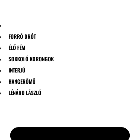
Skip
to
content
FORRÓ DRÓT
ÉLŐ FÉM
SOKKOLÓ KORONGOK
INTERJÚ
HANGERŐMŰ
LÉNÁRD LÁSZLÓ