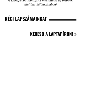
A Hangpróba táblázatot megtalálod az októberi
digitális különszámban!
RÉGI LAPSZÁMAINKAT
KERESD A LAPTAPÍRON! »