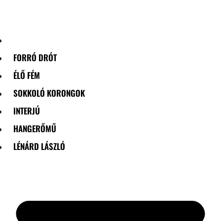
Skip
to
content
FORRÓ DRÓT
ÉLŐ FÉM
SOKKOLÓ KORONGOK
INTERJÚ
HANGERŐMŰ
LÉNÁRD LÁSZLÓ