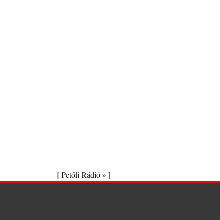
[
Petőfi Rádió »
]