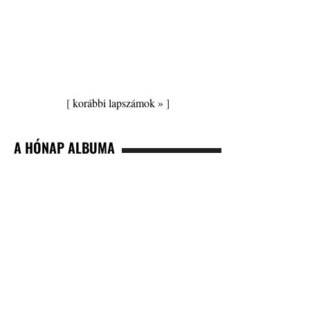
[
korábbi lapszámok »
]
A HÓNAP ALBUMA