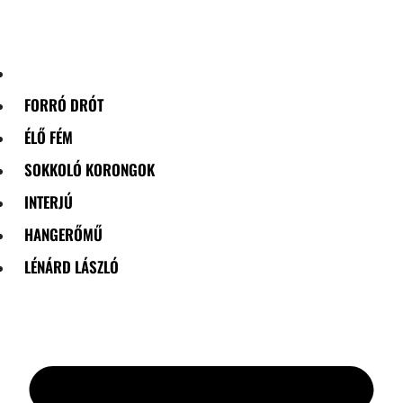
Skip
to
content
FORRÓ DRÓT
ÉLŐ FÉM
SOKKOLÓ KORONGOK
INTERJÚ
HANGERŐMŰ
LÉNÁRD LÁSZLÓ