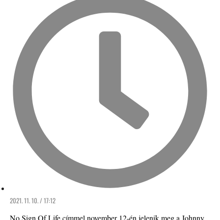
2021. 11. 10. / 17:12
No Sign Of Life címmel november 12-én jelenik meg a Johnny