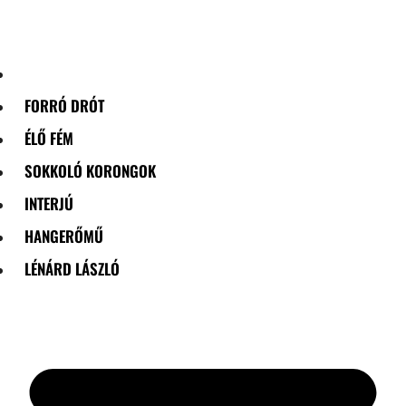
Skip
to
content
FORRÓ DRÓT
ÉLŐ FÉM
SOKKOLÓ KORONGOK
INTERJÚ
HANGERŐMŰ
LÉNÁRD LÁSZLÓ