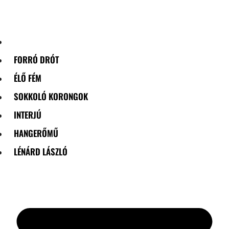
Skip
to
content
FORRÓ DRÓT
ÉLŐ FÉM
SOKKOLÓ KORONGOK
INTERJÚ
HANGERŐMŰ
LÉNÁRD LÁSZLÓ