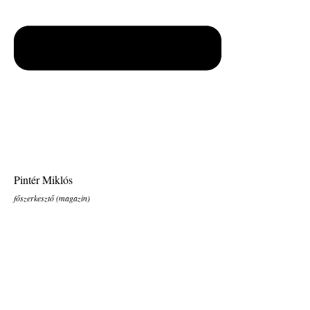
Pintér Miklós
főszerkesztő (magazin)