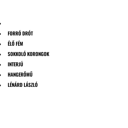
Skip
to
content
FORRÓ DRÓT
ÉLŐ FÉM
SOKKOLÓ KORONGOK
INTERJÚ
HANGERŐMŰ
LÉNÁRD LÁSZLÓ