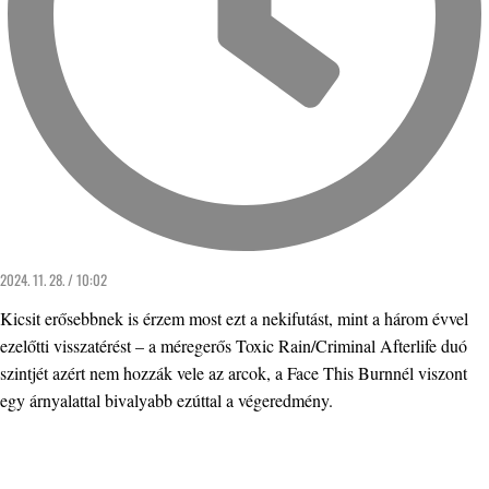
2024. 11. 28. / 10:02
Kicsit erősebbnek is érzem most ezt a nekifutást, mint a három évvel
ezelőtti visszatérést – a méregerős Toxic Rain/Criminal Afterlife duó
szintjét azért nem hozzák vele az arcok, a Face This Burnnél viszont
egy árnyalattal bivalyabb ezúttal a végeredmény.