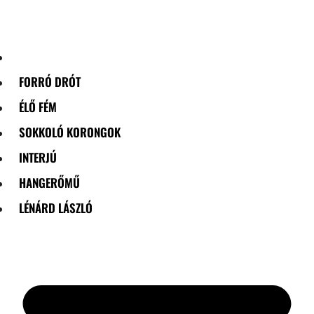
Skip
to
content
FORRÓ DRÓT
ÉLŐ FÉM
SOKKOLÓ KORONGOK
INTERJÚ
HANGERŐMŰ
LÉNÁRD LÁSZLÓ