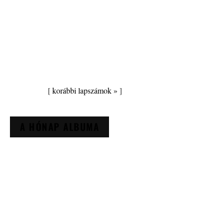
[
korábbi lapszámok »
]
A HÓNAP ALBUMA