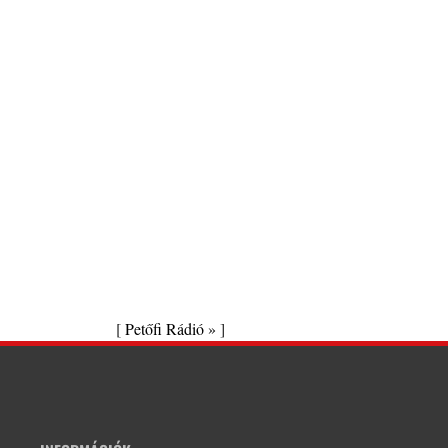
[
Petőfi Rádió »
]