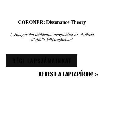
CORONER: Dissonance Theory
A Hangpróba táblázatot megtalálod az októberi
digitális különszámban!
RÉGI LAPSZÁMAINKAT
KERESD A LAPTAPÍRON! »