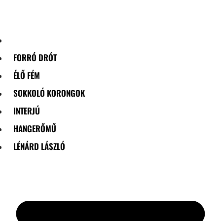
Skip
to
content
FORRÓ DRÓT
ÉLŐ FÉM
SOKKOLÓ KORONGOK
INTERJÚ
HANGERŐMŰ
LÉNÁRD LÁSZLÓ