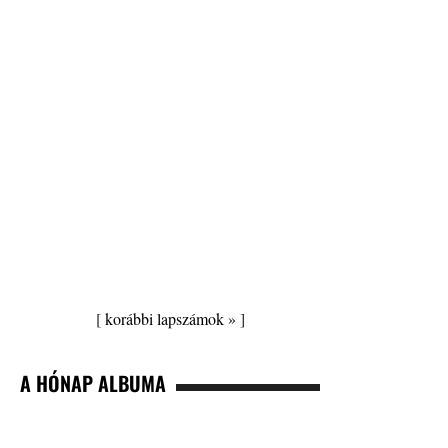
[
korábbi lapszámok »
]
A HÓNAP ALBUMA