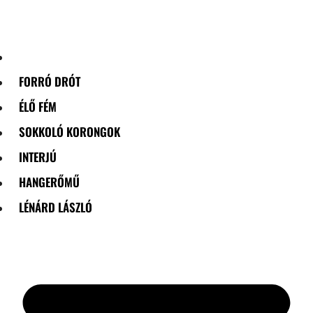
Skip
to
content
FORRÓ DRÓT
ÉLŐ FÉM
SOKKOLÓ KORONGOK
INTERJÚ
HANGERŐMŰ
LÉNÁRD LÁSZLÓ