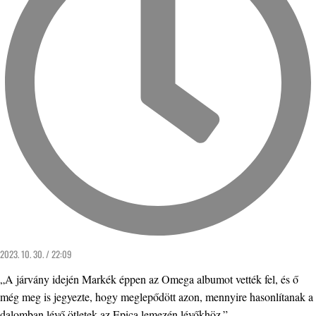
2023. 10. 30. / 22:09
„A járvány idején Markék éppen az Omega albumot vették fel, és ő
még meg is jegyezte, hogy meglepődött azon, mennyire hasonlítanak a
dalomban lévő ötletek az Epica lemezén lévőkhöz.”