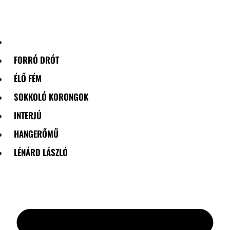
Skip
to
content
FORRÓ DRÓT
ÉLŐ FÉM
SOKKOLÓ KORONGOK
INTERJÚ
HANGERŐMŰ
LÉNÁRD LÁSZLÓ