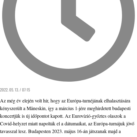
2022. 05. 13. / 07:15
Az még év elején volt hír, hogy az Európa-turnéjának elhalasztására
kényszerült a Måneskin, így a március 1-jére meghirdetett budapesti
koncertjük is új időpontot kapott. Az Eurovízió-győztes olaszok a
Covid-helyzet miatt napolták el a dátumaikat, az Európa-turnájuk jövő
tavasszal lesz. Budapesten 2023. május 16-án játszanak majd a