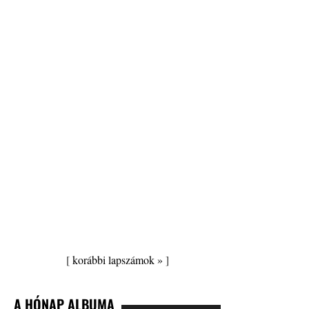
[
korábbi lapszámok »
]
A HÓNAP ALBUMA